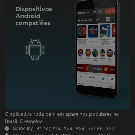
O aplicativo roda bem em aparelhos populares no
Brasil. Exemplos:
Samsung Galaxy A14, A24, A54, S21 FE, S22