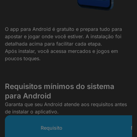
O app para Android é gratuito e prepara tudo para
apostar e jogar onde você estiver. A instalação foi
detalhada acima para facilitar cada etapa.
Após instalar, você acessa mercados e jogos em
poucos toques.
Requisitos mínimos do sistema
para Android
Garanta que seu Android atende aos requisitos antes
de instalar o aplicativo.
Requisito
Mí