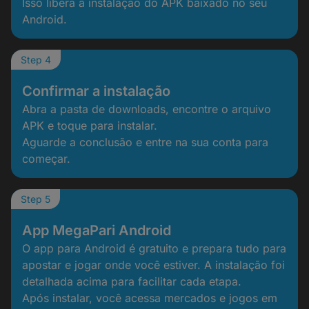
Isso libera a instalação do APK baixado no seu
Android.
Step 4
Confirmar a instalação
Abra a pasta de downloads, encontre o arquivo
APK e toque para instalar.
Aguarde a conclusão e entre na sua conta para
começar.
Step 5
App MegaPari Android
O app para Android é gratuito e prepara tudo para
apostar e jogar onde você estiver. A instalação foi
detalhada acima para facilitar cada etapa.
Após instalar, você acessa mercados e jogos em