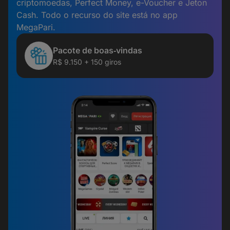
criptomoedas, Perfect Money, e-Voucher e Jeton
Cash. Todo o recurso do site está no app
MegaPari.
Pacote de boas‑vindas
R$ 9.150 + 150 giros