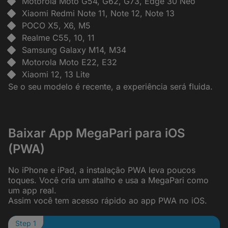
Motorola Moto G54, G62, G73, Edge 30 Neo
Xiaomi Redmi Note 11, Note 12, Note 13
POCO X5, X6, M5
Realme C55, 10, 11
Samsung Galaxy M14, M34
Motorola Moto E22, E32
Xiaomi 12, 13 Lite
Se o seu modelo é recente, a experiência será fluida.
Baixar App MegaPari para iOS
(PWA)
No iPhone e iPad, a instalação PWA leva poucos
toques. Você cria um atalho e usa a MegaPari como
um app real.
Assim você tem acesso rápido ao app PWA no iOS.
Step 1