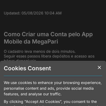
Updated: 05/08/2026 10:04 AM
Como Criar uma Conta pelo App
Mobile da MegaPari
O cadastro leva menos de dois minutos.
Seguir esses passos libera depósitos e acesso aos
bônus disponíveis.
Cookies Consent
Step 1
Toque em Registrar no topo do site.
We use cookies to enhance your browsing experience,
personalise content and ads, provide social media
Registo
features, and analyse our traffic.
By clicking "Accept All Cookies", you consent to the