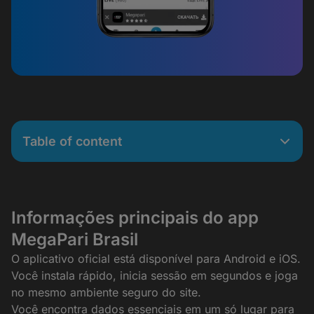
Table of content
Informações principais do app
MegaPari Brasil
O aplicativo oficial está disponível para Android e iOS.
Você instala rápido, inicia sessão em segundos e joga
no mesmo ambiente seguro do site.
Você encontra dados essenciais em um só lugar para