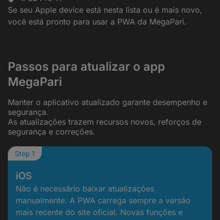
Se seu Apple device está nesta lista ou é mais novo,
você está pronto para usar a PWA da MegaPari.
Passos para atualizar o app
MegaPari
Manter o aplicativo atualizado garante desempenho e
segurança.
As atualizações trazem recursos novos, reforços de
segurança e correções.
Step 1
iOS
Não é necessário baixar atualizações
manualmente. A PWA carrega sempre a versão
mais recente do site oficial. Novas funções e