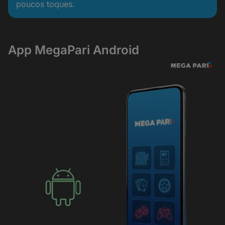
poucos toques.
App MegaPari Android