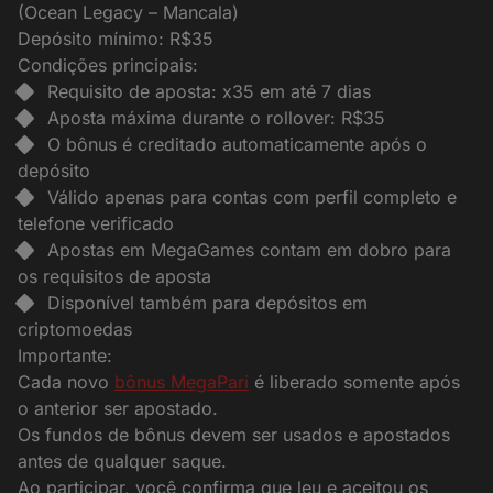
(Ocean Legacy – Mancala)
Depósito mínimo: R$35
Condições principais:
Requisito de aposta: x35 em até 7 dias
Aposta máxima durante o rollover: R$35
O bônus é creditado automaticamente após o
depósito
Válido apenas para contas com perfil completo e
telefone verificado
Apostas em MegaGames contam em dobro para
os requisitos de aposta
Disponível também para depósitos em
criptomoedas
Importante:
Cada novo
bônus MegaPari
é liberado somente após
o anterior ser apostado.
Os fundos de bônus devem ser usados e apostados
antes de qualquer saque.
Ao participar, você confirma que leu e aceitou os