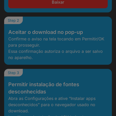
Baixar
Step 2
Aceitar o download no pop-up
Confirme o aviso na tela tocando em Permitir/OK
para prosseguir.
Essa confirmação autoriza o arquivo a ser salvo
no aparelho.
Step 3
Permitir instalação de fontes
desconhecidas
Abra as Configurações e ative “Instalar apps
desconhecidos” para o navegador usado no
download.