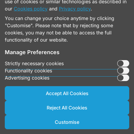
use of cookies or similar technologies as described in
Step 2
our
Cookies policy
and
Privacy policy
.
Informe e-mail ou celular, nome
You can change your choice anytime by clicking
completo e moeda BRL.
"Customise". Please note that by rejecting some
cookies, you may not be able to access the full
functionality of our website.
Step 3
Manage Preferences
Crie uma senha forte e confirme seus
Strictly necessary cookies
dados.
Functionality cookies
Advertising cookies
Step 4
Accept All Cookies
Aceite os termos e finalize o cadastro.
Reject All Cookies
Step 5
Customise
Ative o bônus, se desejar, na área de