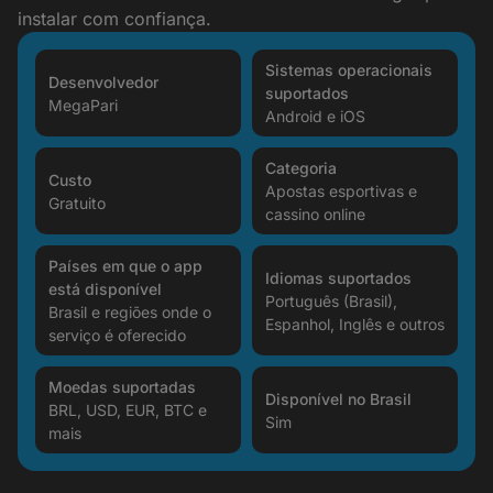
instalar com confiança.
Sistemas operacionais
Desenvolvedor
suportados
MegaPari
Android e iOS
Categoria
Custo
Apostas esportivas e
Gratuito
cassino online
Países em que o app
Idiomas suportados
está disponível
Português (Brasil),
Brasil e regiões onde o
Espanhol, Inglês e outros
serviço é oferecido
Moedas suportadas
Disponível no Brasil
BRL, USD, EUR, BTC e
Sim
mais