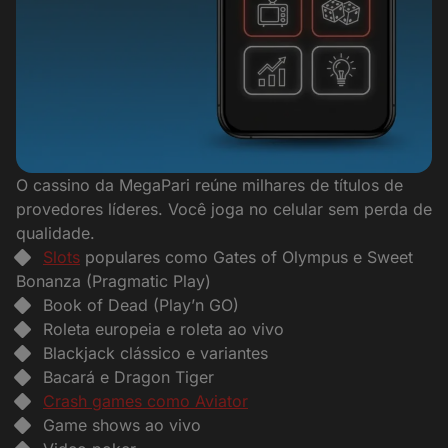
O cassino da MegaPari reúne milhares de títulos de
provedores líderes. Você joga no celular sem perda de
qualidade.
Slots
populares como Gates of Olympus e Sweet
Bonanza (Pragmatic Play)
Book of Dead (Play’n GO)
Roleta europeia e roleta ao vivo
Blackjack clássico e variantes
Bacará e Dragon Tiger
Crash games como Aviator
Game shows ao vivo